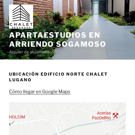
Saltar
al
contenido
APARTAESTUDIOS EN
ARRIENDO SOGAMOSO
Alquiler de alojamiento
UBICACIÓN EDIFICIO NORTE CHALET
LUGANO
Cómo llegar en Google Maps