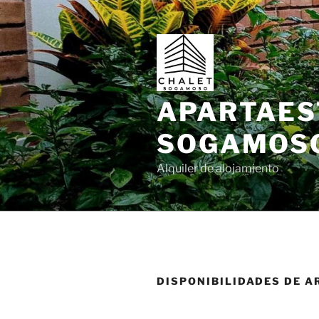
Saltar
al
contenido
APARTAES
SOGAMOS
Alquiler de alojamiento
DISPONIBILIDADES DE A